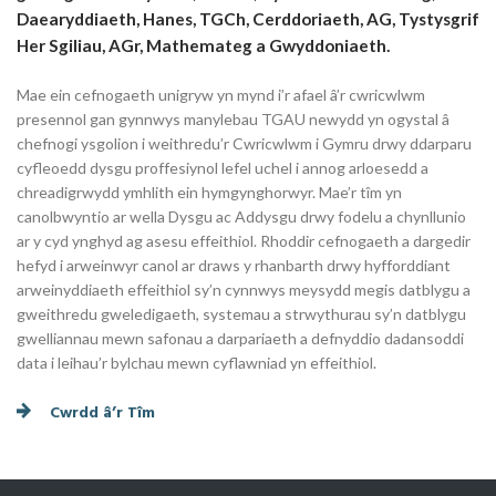
Daearyddiaeth, Hanes, TGCh, Cerddoriaeth, AG, Tystysgrif
Her Sgiliau, AGr, Mathemateg a Gwyddoniaeth.
Mae ein cefnogaeth unigryw yn mynd i’r afael â’r cwricwlwm
presennol gan gynnwys manylebau TGAU newydd yn ogystal â
chefnogi ysgolion i weithredu’r Cwricwlwm i Gymru drwy ddarparu
cyfleoedd dysgu proffesiynol lefel uchel i annog arloesedd a
chreadigrwydd ymhlith ein hymgynghorwyr. Mae’r tîm yn
canolbwyntio ar wella Dysgu ac Addysgu drwy fodelu a chynllunio
ar y cyd ynghyd ag asesu effeithiol. Rhoddir cefnogaeth a dargedir
hefyd i arweinwyr canol ar draws y rhanbarth drwy hyfforddiant
arweinyddiaeth effeithiol sy’n cynnwys meysydd megis datblygu a
gweithredu gweledigaeth, systemau a strwythurau sy’n datblygu
gwelliannau mewn safonau a darpariaeth a defnyddio dadansoddi
data i leihau’r bylchau mewn cyflawniad yn effeithiol.
Cwrdd â’r Tîm