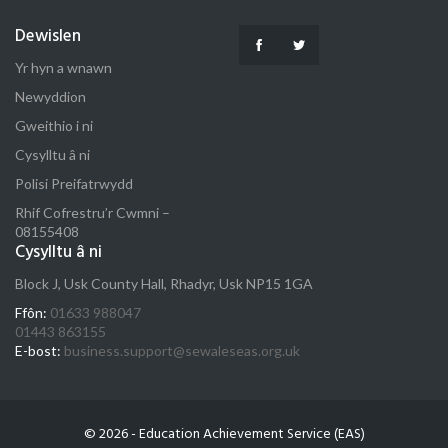
Dewislen
Yr hyn a wnawn
Newyddion
Gweithio i ni
Cysylltu â ni
Polisi Preifatrwydd
Rhif Cofrestru’r Cwmni –
08155408
Cysylltu â ni
Block J, Usk County Hall, Rhadyr, Usk NP15 1GA
Ffôn:
01633 988047
01443 863155
E-bost:
business.support@sewaleseas.org.uk
© 2026 - Education Achievement Service (EAS)