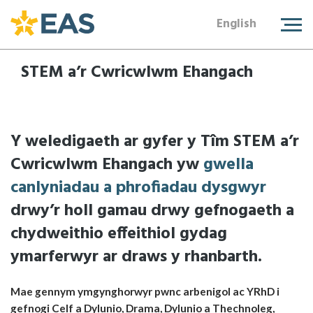
English
STEM a’r Cwricwlwm Ehangach
Y weledigaeth ar gyfer y Tîm STEM a’r
Cwricwlwm Ehangach yw
gwella
canlyniadau a phrofiadau dysgwyr
drwy’r holl gamau drwy gefnogaeth a
chydweithio effeithiol gydag
ymarferwyr ar draws y rhanbarth.
Mae gennym ymgynghorwyr pwnc arbenigol ac YRhD i
gefnogi Celf a Dylunio, Drama, Dylunio a Thechnoleg,